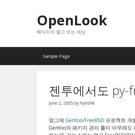
Skip
to
OpenLook
content
혜식이의 열고 보는 세상
Sample Page
젠투에서도 py-f
June 2, 2005
by
hyeshik
엊그제
Gentoo/FreeBSD
프로젝트 개발
Gentoo의 패키지 관리 툴이 아무래