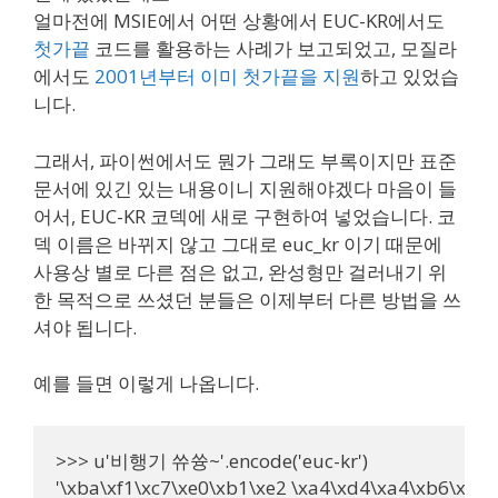
얼마전에 MSIE에서 어떤 상황에서 EUC-KR에서도
첫가끝
코드를 활용하는 사례가 보고되었고, 모질라
에서도
2001년부터 이미 첫가끝을 지원
하고 있었습
니다.
그래서, 파이썬에서도 뭔가 그래도 부록이지만 표준
문서에 있긴 있는 내용이니 지원해야겠다 마음이 들
어서, EUC-KR 코덱에 새로 구현하여 넣었습니다. 코
덱 이름은 바뀌지 않고 그대로 euc_kr 이기 때문에
사용상 별로 다른 점은 없고, 완성형만 걸러내기 위
한 목적으로 쓰셨던 분들은 이제부터 다른 방법을 쓰
셔야 됩니다.
예를 들면 이렇게 나옵니다.
>>> u'비행기 쓔쓩~'.encode('euc-kr')

'\xba\xf1\xc7\xe0\xb1\xe2 \xa4\xd4\xa4\xb6\xa4\