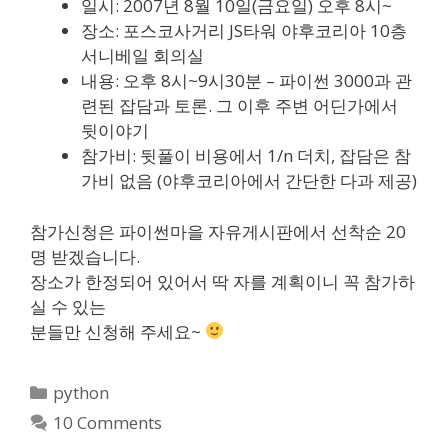
일시: 2007년 8월 10일(금요일) 오후 8시~
장소: 포스코사거리 JS타워 야후코리아 10층
서니베일 회의실
내용: 오후 8시~9시30분 – 파이썬 3000과 관
련된 잡담과 토론. 그 이후 주변 어딘가에서
뒷이야기
참가비: 뒷풀이 비용에서 1/n 더치, 잡담은 참
가비 없음 (야후코리아에서 간단한 다과 제공)
참가신청은 파이썬마을 자유게시판에서 선착순 20
명 받겠습니다.
장소가 한정되어 있어서 딱 자를 계획이니 꼭 참가하
실 수 있는
분들만 신청해 주세요~
Categories
python
10 Comments