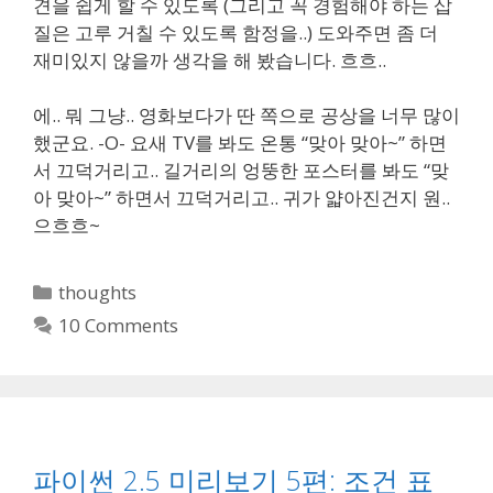
견을 쉽게 할 수 있도록 (그리고 꼭 경험해야 하는 삽
질은 고루 거칠 수 있도록 함정을..) 도와주면 좀 더
재미있지 않을까 생각을 해 봤습니다. 흐흐..
에.. 뭐 그냥.. 영화보다가 딴 쪽으로 공상을 너무 많이
했군요. -O- 요새 TV를 봐도 온통 “맞아 맞아~” 하면
서 끄덕거리고.. 길거리의 엉뚱한 포스터를 봐도 “맞
아 맞아~” 하면서 끄덕거리고.. 귀가 얇아진건지 원..
으흐흐~
Categories
thoughts
10 Comments
파이썬 2.5 미리보기 5편: 조건 표