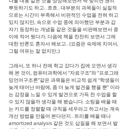
나올 내용 같은 것을 상상해보면서 딱 맞히면 괜히
뿌듯하기도 하고.. 흐흐.. 대부분의 과목들이 실질적
으로는 시간이 부족해서 비판적인 수업을 전혀 하고
있지 않지만, 속으로 수업 중에 의아했던 부분과 갑
자기 등장하는 개념들 같은 것들을 비판해보면서 종
이에 적어 뒀다가, 다음에 책을 찬찬히 보면서 그에
대한 반론도 혼자서 해보고.. (요즘은 숙제에 치여서,
그럴 여유는 잘 없지만;;)
그래서, 또 하나 전에 학교 갔다가 집에 오면서 생각
해 본 것이, 컴퓨터과학에서 “자료구조”와 “프로그래
밍언어구조론”같은 과목들은 비교적 쉽게 “학생들이
늦게 태어난 바람에, 좀 더 늦게 발견을 했을 뿐” 이라
는 감정을 느낄 수 있게 발견으로 가득 찬 수업을 할
수 있지 않을까 생각을 해 봤습니다. 소팅을 배울 때
는 카드를 정렬할 때 규칙을 세우라고 하고서는 계속
개선 방법을 만들어 본다던지.. 트리를 배울 때나
amortized analysis 같은 것도 삽질을 해 보면서 발